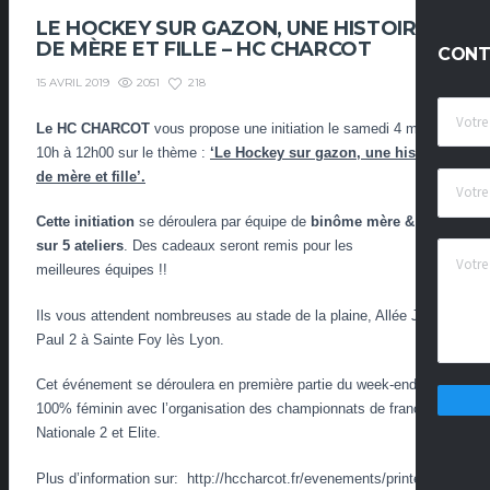
LE HOCKEY SUR GAZON, UNE HISTOIRE
DE MÈRE ET FILLE – HC CHARCOT
CONT
2051
218
15 AVRIL 2019
Le
HC CHARCOT
vous propose une initiation le samedi 4 mai de
10h à 12h00 sur le thème :
‘Le Hockey sur gazon, une histoire
de mère et fille’.
Cette initiation
se déroulera par équipe de
binôme mère & fille
sur 5 ateliers
. Des
cadeaux
seront remis pour les
meilleures
équipes
!!
Ils
vous attend
ent
nombreuses au
stade de la plaine
, Allée Jean
Paul 2 à
Sainte Foy lès Lyon.
Cet événement se déroulera en première partie du week-end
100% féminin
avec l’organisation des
championnats de france
Nationale 2 et Elite
.
Plus d’information sur: http://hccharcot.fr/evenements/printemps-