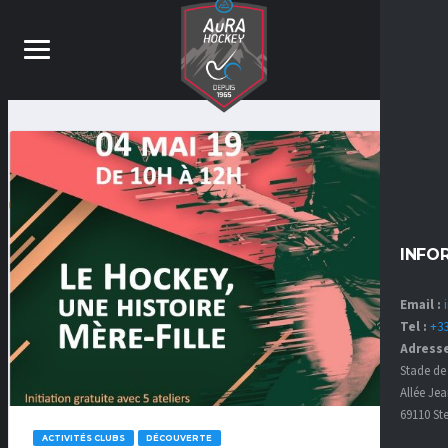
INFO
Email :
Tel :
+33
Adresse
Stade de 
Allée Jea
69110 St
ACTIVITÉS CLUBS
DÉCOUVERTE